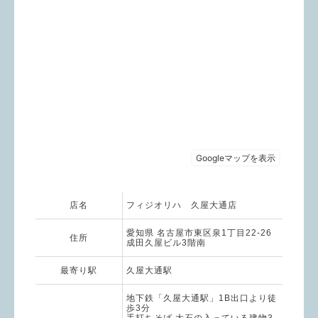
店名
フィジオリハ 久屋大通店
愛知県 名古屋市東区泉1丁目22-26
住所
成田久屋ビル3階南
最寄り駅
久屋大通駅
地下鉄「久屋大通駅」1B出口より徒
歩3分